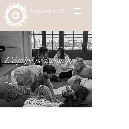
OmphaleTSB
L'équipe pédagogique