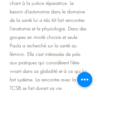
chant à la justice réparatrice. Le
besoin d’autonomie dans le domaine
de la santé lui a très tôt fait rencontrer
l’anatomie et la physiologie. Dans des
groupes en mixité choisie et seule
Paula a recherché sur la santé au
féminin. Elle s’est intéressée de près
aux pratiques qui considèrent l’être
vivant dans sa globalité et à ce qui lui
fait système. La rencontre avec la
TCSB se fait durant sa vie
d’agricultrice et jeune maman et lui
permet un accès inédit à la santé.
Paula se forme à la TSB auprès de
l’Omphale depuis 2022 , elle a à
cœur de communiquer cette pratique