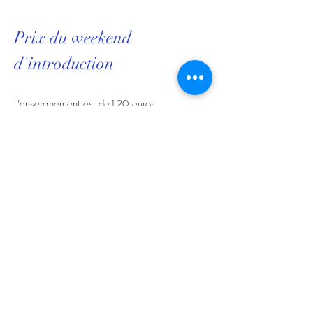
Prix du weekend
d'introduction
L'enseignement est de120 euros
L'hébergement en pension complet est de
70 euros
inclus: repas du samedi soir et dimanche
midi, petit déjeuné du dimanche matin.
Prix de la formation d'anatomie et
physiologie
Le prix d’un module est de 250 euros,
le paiement se fera au moment des
modules directement auprès de la