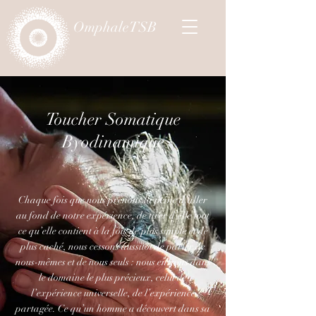
OmphaleTSB
Toucher Somatique
Byodinamique
Chaque fois que nous prenons la peine d’aller
au fond de notre expérience, de tirer d’elle tout
ce qu’elle contient à la fois de plus simple et de
plus caché, nous cessons aussitôt de parler de
nous-mêmes et de nous seuls : nous entrons dans
le domaine le plus précieux, celui de
l’expérience universelle, de l’expérience
partagée. Ce qu’un homme a découvert dans sa