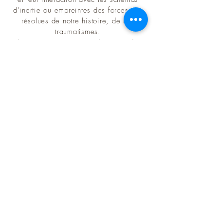
d’inertie ou empreintes des forces non
résolues de notre histoire, de nos
traumatismes.
la capacité à instaurer des états de
présence et d’équilibre, d’Immobilité
Dynamique au sein desquels les forces
d’inertie ou schémas d’expériences
pourront trouver une résolution .
reconnaitre, comprendre et
accompagner les différentes phases de
la Levine et Steven Porges.